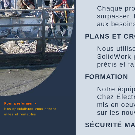
Chaque pro
surpasser.
aux besoins
PLANS ET C
Nous utilis
SolidWork 
précis et f
FORMATION
Notre équip
Chez Électr
mis en oeuv
Pour performer >
Nos spécialistes vous seront
sur les nou
utiles et rentables
SÉCURITÉ M